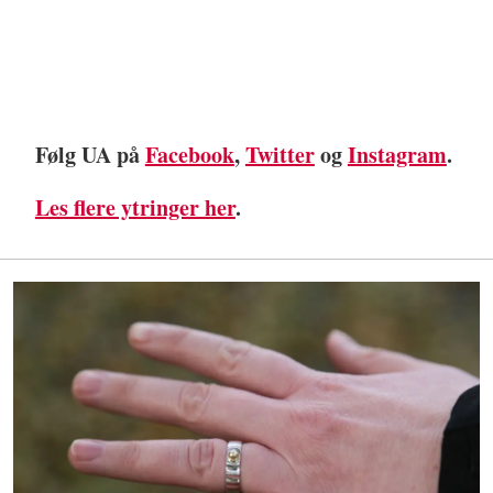
Følg UA på
Facebook
,
Twitter
og
Instagram
.
Les flere ytringer her
.