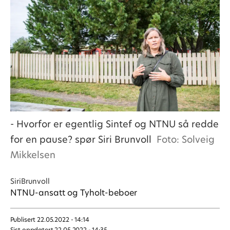
- Hvorfor er egentlig Sintef og NTNU så redde
for en pause? spør Siri Brunvoll
Foto: Solveig
Mikkelsen
Siri
Brunvoll
NTNU-ansatt og Tyholt-beboer
Publisert
22.05.2022 - 14:14
Sist oppdatert
22.05.2022 - 14:35