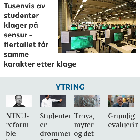
Tusenvis av
studenter
klager på
sensur –
flertallet får
samme
karakter etter klage
YTRING
NTNU-
Studentene
Troya,
Grundig
reform
er
myter
evaluerin
ble
drømmemålet
og det