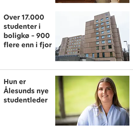
Over 17.000
studenter i
boligkø – 900
flere enn i fjor
Hun er
Ålesunds nye
studentleder