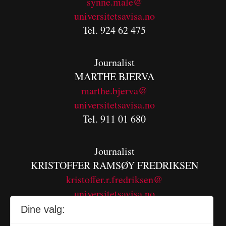
synne.male@
universitetsavisa.no
Tel. 924 62 475
Journalist
MARTHE BJERVA
m
arthe.bjerva@
universitetsavisa.no
Tel. 911 01 680
Journalist
KRISTOFFER RAMSØY FREDRIKSEN
kristoffer.r.fredriksen@
universitetsavisa.no
Tel. 480 55 655
Dine valg: