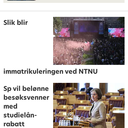
Slik blir
immatrikuleringen ved NTNU
Sp vil belønne
besøksvenner
med
studielån-
rabatt