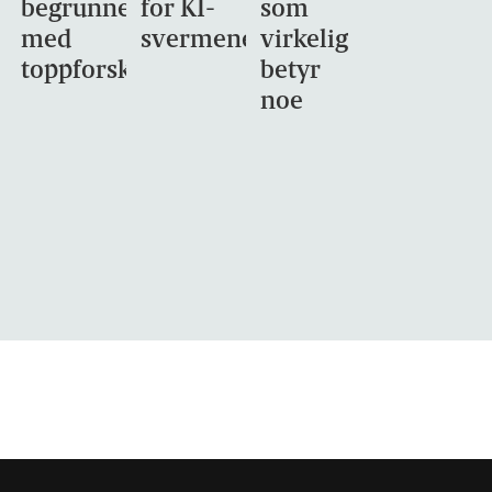
begrunnet
for KI-
som
med
svermene
virkelig
toppforskning
betyr
noe