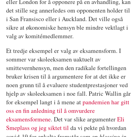
eller London for å opponere på en avhandling, kan
det stille seg annerledes om opponenten holder til
i San Fransisco eller i Auckland. Det ville også
sikre at økonomiske hensyn ble mindre vektlagt i
valg av komitémedlemmer.
Et tredje eksempel er valg av eksamensform. I
sommer var skoleeksamen uaktuelt av
smittevernhensyn, men den radikale fortellingen
bruker krisen til å argumentere for at det ikke er
noen grunn til å evaluere studentprestasjoner ved
hjelp av skoleeksamen i noe fall. Patric Wallin går
for eksempel langt i å mene at
pandemien har gitt
oss en fin anledning til å omvurdere
eksamensformene
. Det var slike argumenter
Eli
Smeplass og jeg siktet til
da vi pekte på hvordan
covid-19 for enkelte framstår som en
blessing in