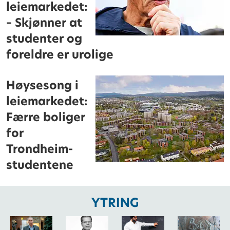
leiemarkedet:
– Skjønner at
studenter og
foreldre er urolige
Høysesong i
leiemarkedet:
Færre boliger
for
Trondheim-
studentene
YTRING