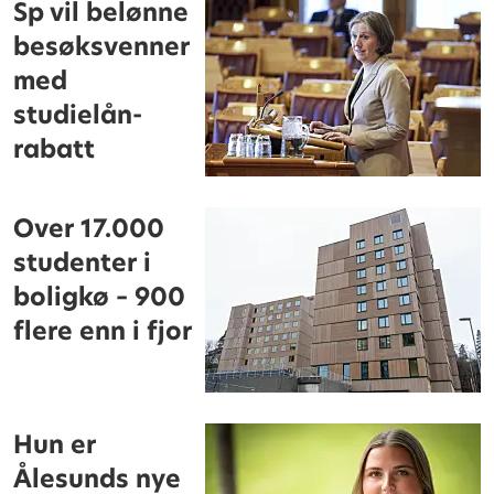
Sp vil belønne
besøksvenner
med
studielån-
rabatt
Over 17.000
studenter i
boligkø – 900
flere enn i fjor
Hun er
Ålesunds nye