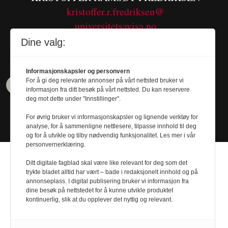
kristoffer.r.fredriksen@
universitetsavisa.no
Tel. 480 55 655
Dine valg:
Informasjonskapsler og personvern
For å gi deg relevante annonser på vårt nettsted bruker vi
informasjon fra ditt besøk på vårt nettsted. Du kan reservere
deg mot dette under "Innstillinger".
For øvrig bruker vi informasjonskapsler og lignende verktøy for
analyse, for å sammenligne nettlesere, tilpasse innhold til deg
og for å utvikle og tilby nødvendig funksjonalitet. Les mer i vår
personvernerklæring.
Ditt digitale fagblad skal være like relevant for deg som det
trykte bladet alltid har vært – bade i redaksjonelt innhold og på
annonseplass. I digital publisering bruker vi informasjon fra
dine besøk på nettstedet for å kunne utvikle produktet
Design by
Nordström Design
- Powered by
kontinuerlig, slik at du opplever det nyttig og relevant.
Labrador CMS