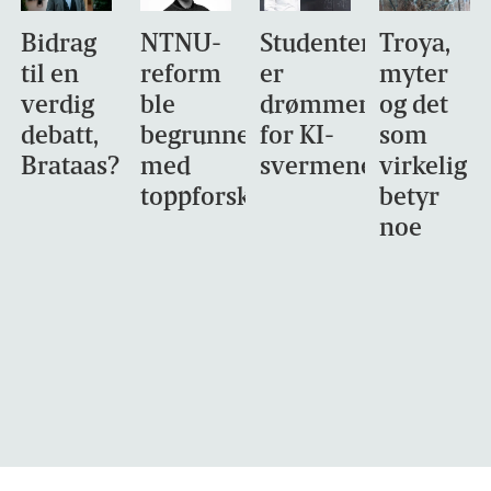
Bidrag
NTNU-
Studentene
Troya,
til en
reform
er
myter
verdig
ble
drømmemålet
og det
debatt,
begrunnet
for KI-
som
Brataas?
med
svermene
virkelig
toppforskning
betyr
noe