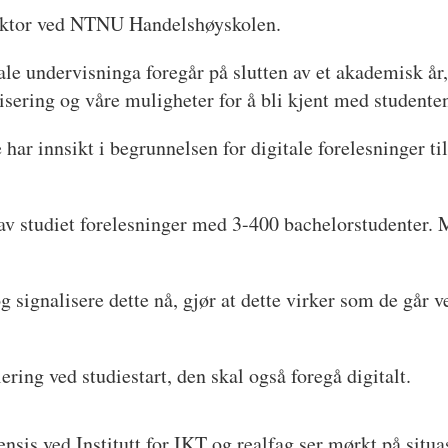
lektor ved NTNU Handelshøyskolen.
tale undervisninga foregår på slutten av et akademisk år,
lisering og våre muligheter for å bli kjent med studentene
 har innsikt i begrunnelsen for digitale forelesninger t
av studiet forelesninger med 3-400 bachelorstudenter. 
 signalisere dette nå, gjør at dette virker som de går ve
ering ved studiestart, den skal også foregå digitalt.
sis ved Institutt for IKT og realfag ser mørkt på situa