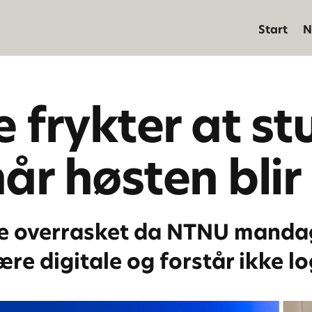
Start
N
 frykter at st
r høsten blir 
e overrasket da NTNU mandag
ære digitale og forstår ikke 