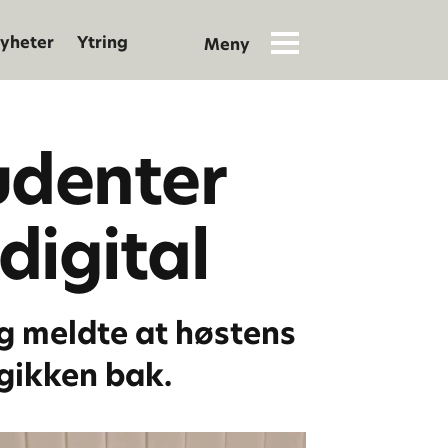
yheter
Ytring
udenter
digital
 meldte at høstens
logikken bak.