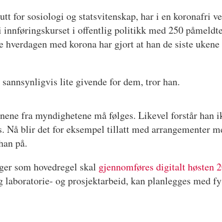
tt for sosiologi og statsvitenskap, har i en koronafri ve
 i innføringskurset i offentlig politikk med 250 påmeld
 hverdagen med korona har gjort at han de siste ukene 
 sannsynligvis lite givende for dem, tror han.
jonene fra myndighetene må følges. Likevel forstår han 
 Nå blir det for eksempel tillatt med arrangementer me
han på.
inger som hovedregel skal
gjennomføres digitalt høsten 
g laboratorie- og prosjektarbeid, kan planlegges med f