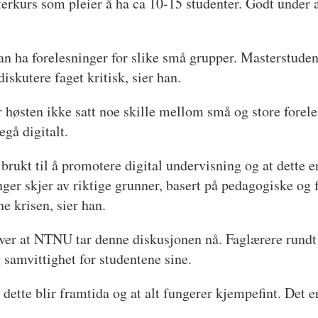
terkurs som pleier å ha ca 10-15 studenter. Godt under
kan ha forelesninger for slike små grupper. Masterstude
iskutere faget kritisk, sier han.
r høsten ikke satt noe skille mellom små og store forele
gå digitalt.
r brukt til å promotere digital undervisning og at dette 
inger skjer av riktige grunner, basert på pedagogiske og
e krisen, sier han.
 over at NTNU tar denne diskusjonen nå. Faglærere rundt 
 samvittighet for studentene sine.
 dette blir framtida og at alt fungerer kjempefint. Det er