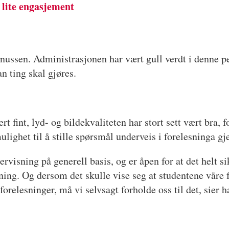
r lite engasjement
rtinussen. Administrasjonen har vært gull verdt i denn
an ting skal gjøres.
t fint, lyd- og bildekvaliteten har stort sett vært bra,
ulighet til å stille spørsmål underveis i forelesninga 
dervisning på generell basis, og er åpen for at det helt 
sning. Og dersom det skulle vise seg at studentene våre 
orelesninger, må vi selvsagt forholde oss til det, sier h