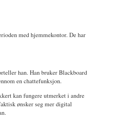
e perioden med hjemmekontor. De har
 forteller han. Han bruker Blackboard
gjennom en chattefunksjon.
sikkert kan fungere utmerket i andre
faktisk ønsker seg mer digital
an.