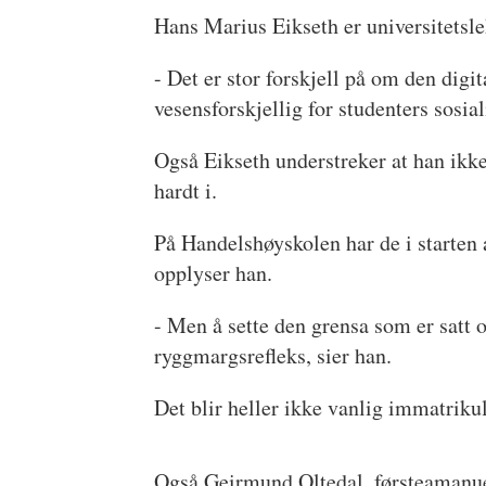
Hans Marius Eikseth er universitets
- Det er stor forskjell på om den digi
vesensforskjellig for studenters sosia
Også Eikseth understreker at han ikke
hardt i.
På Handelshøyskolen har de i starten 
opplyser han.
- Men å sette den grensa som er satt og
ryggmargsrefleks, sier han.
Det blir heller ikke vanlig immatrikul
Også Geirmund Oltedal, førsteamanuen