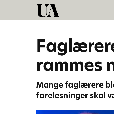
Faglærere
rammes nå
Mange faglærere bl
forelesninger skal v