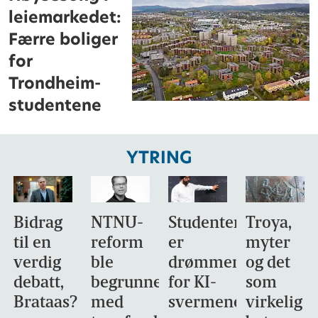
leiemarkedet:
Færre boliger
for
Trondheim-
studentene
YTRING
Bidrag
NTNU-
Studentene
Troya,
til en
reform
er
myter
verdig
ble
drømmemålet
og det
debatt,
begrunnet
for KI-
som
Brataas?
med
svermene
virkelig