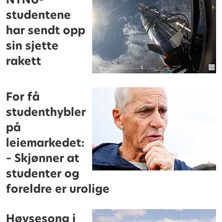
studentene
har sendt opp
sin sjette
rakett
For få
studenthybler
på
leiemarkedet:
– Skjønner at
studenter og
foreldre er urolige
Høysesong i