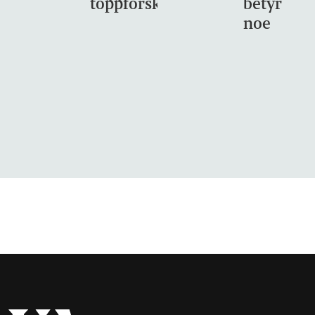
toppforskning
betyr
noe