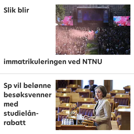
Slik blir
immatrikuleringen ved NTNU
Sp vil belønne
besøksvenner
med
studielån-
rabatt