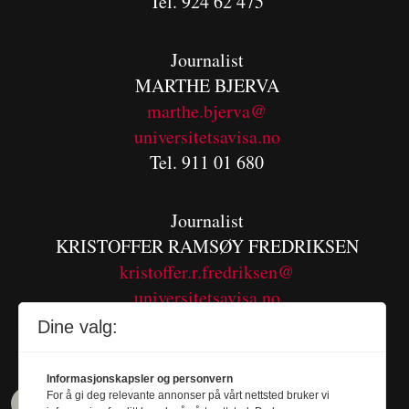
Tel. 924 62 475
Journalist
MARTHE BJERVA
m
arthe.bjerva@
universitetsavisa.no
Tel. 911 01 680
Journalist
KRISTOFFER RAMSØY FREDRIKSEN
kristoffer.r.fredriksen@
universitetsavisa.no
Tel. 480 55 655
Dine valg:
Informasjonskapsler og personvern
For å gi deg relevante annonser på vårt nettsted bruker vi