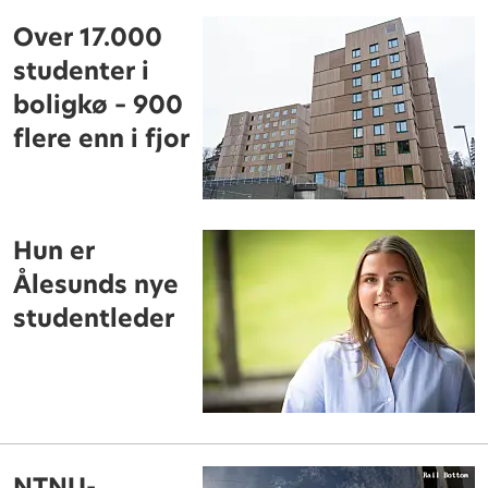
Over 17.000
studenter i
boligkø – 900
flere enn i fjor
Hun er
Ålesunds nye
studentleder
NTNU-