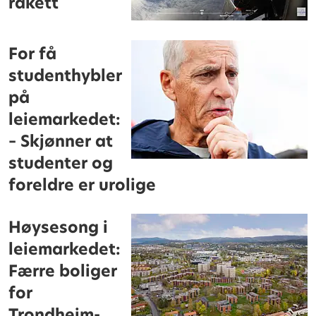
rakett
For få
studenthybler
på
leiemarkedet:
– Skjønner at
studenter og
foreldre er urolige
Høysesong i
leiemarkedet:
Færre boliger
for
Trondheim-