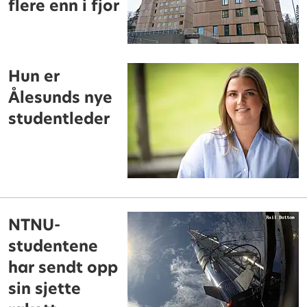
flere enn i fjor
Hun er
Ålesunds nye
studentleder
NTNU-
studentene
har sendt opp
sin sjette