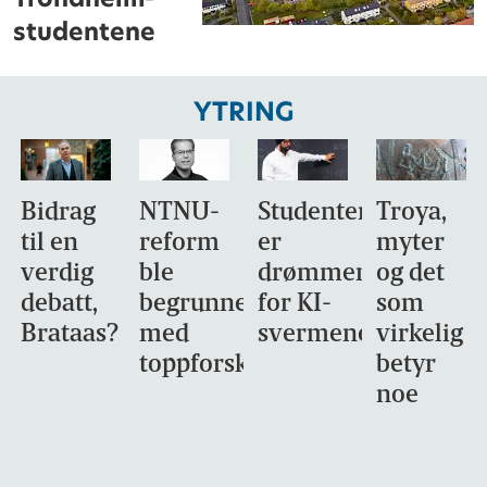
studentene
YTRING
Bidrag
NTNU-
Studentene
Troya,
til en
reform
er
myter
verdig
ble
drømmemålet
og det
debatt,
begrunnet
for KI-
som
Brataas?
med
svermene
virkelig
toppforskning
betyr
noe