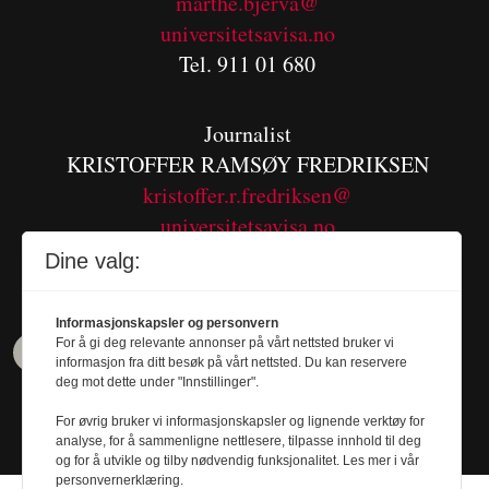
m
arthe.bjerva@
universitetsavisa.no
Tel. 911 01 680
Journalist
KRISTOFFER RAMSØY FREDRIKSEN
kristoffer.r.fredriksen@
universitetsavisa.no
Tel. 480 55 655
Dine valg:
Informasjonskapsler og personvern
For å gi deg relevante annonser på vårt nettsted bruker vi
informasjon fra ditt besøk på vårt nettsted. Du kan reservere
deg mot dette under "Innstillinger".
For øvrig bruker vi informasjonskapsler og lignende verktøy for
analyse, for å sammenligne nettlesere, tilpasse innhold til deg
og for å utvikle og tilby nødvendig funksjonalitet. Les mer i vår
personvernerklæring.