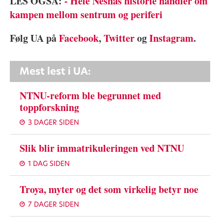
LES OGSÅ:
- Hele Nesnas historie handler om
kampen mellom sentrum og periferi
Følg UA på
Facebook
,
Twitter
og
Instagram
.
Mest lest i UA:
NTNU-reform ble begrunnet med
toppforskning
3 DAGER SIDEN
Slik blir immatrikuleringen ved NTNU
1 DAG SIDEN
Troya, myter og det som virkelig betyr noe
7 DAGER SIDEN