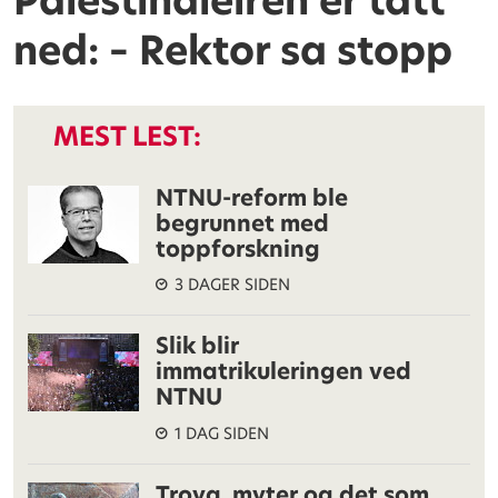
Palestinaleiren er tatt
ned: – Rektor sa stopp
MEST LEST:
NTNU-reform ble
begrunnet med
toppforskning
3 DAGER SIDEN
Slik blir
immatrikuleringen ved
NTNU
1 DAG SIDEN
Troya, myter og det som