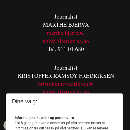
Journalist
MARTHE BJERVA
m
arthe.bjerva@
universitetsavisa.no
Tel. 911 01 680
Journalist
KRISTOFFER RAMSØY FREDRIKSEN
kristoffer.r.fredriksen@
universitetsavisa.no
Tel. 480 55 655
Dine valg:
Informasjonskapsler og personvern
For å gi deg relevante annonser på vårt nettsted bruker vi
informasjon fra ditt besøk på vårt nettsted. Du kan reservere