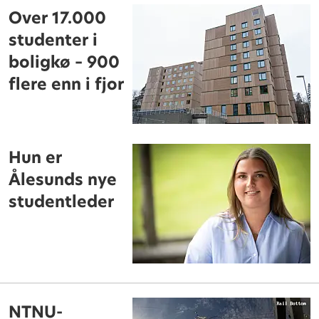
Over 17.000
studenter i
boligkø – 900
flere enn i fjor
Hun er
Ålesunds nye
studentleder
NTNU-