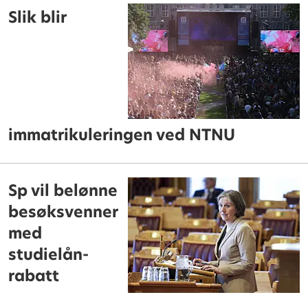
Slik blir
immatrikuleringen ved NTNU
Sp vil belønne
besøksvenner
med
studielån-
rabatt