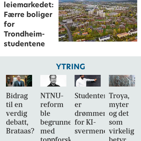
leiemarkedet:
Færre boliger
for
Trondheim-
studentene
YTRING
Bidrag
NTNU-
Studentene
Troya,
til en
reform
er
myter
verdig
ble
drømmemålet
og det
debatt,
begrunnet
for KI-
som
Brataas?
med
svermene
virkelig
toppforskning
betyr