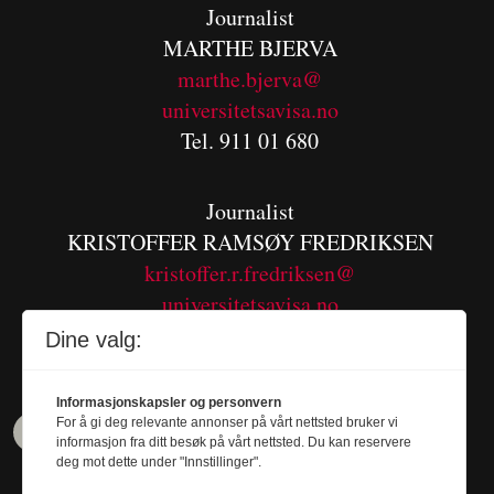
Journalist
MARTHE BJERVA
m
arthe.bjerva@
universitetsavisa.no
Tel. 911 01 680
Journalist
KRISTOFFER RAMSØY FREDRIKSEN
kristoffer.r.fredriksen@
universitetsavisa.no
Tel. 480 55 655
Dine valg:
Informasjonskapsler og personvern
For å gi deg relevante annonser på vårt nettsted bruker vi
informasjon fra ditt besøk på vårt nettsted. Du kan reservere
deg mot dette under "Innstillinger".