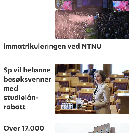
immatrikuleringen ved NTNU
Sp vil belønne
besøksvenner
med
studielån-
rabatt
Over 17.000