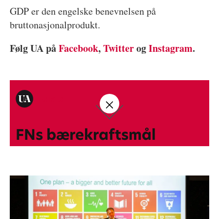
GDP er den engelske benevnelsen på
bruttonasjonalprodukt.
Følg UA på
Facebook
,
Twitter
og
Instagram
.
Fakta
FNs bærekraftsmål