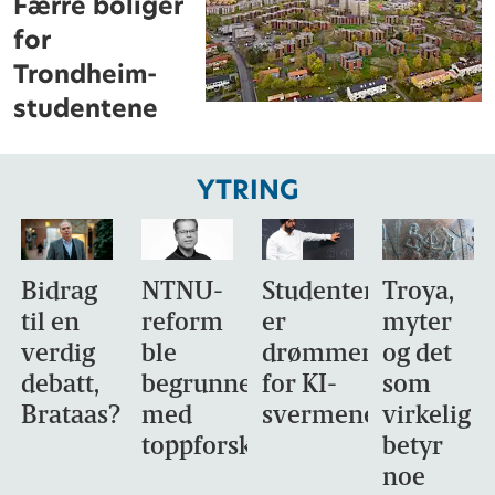
Færre boliger
for
Trondheim-
studentene
YTRING
Bidrag
NTNU-
Studentene
Troya,
til en
reform
er
myter
verdig
ble
drømmemålet
og det
debatt,
begrunnet
for KI-
som
Brataas?
med
svermene
virkelig
toppforskning
betyr
noe