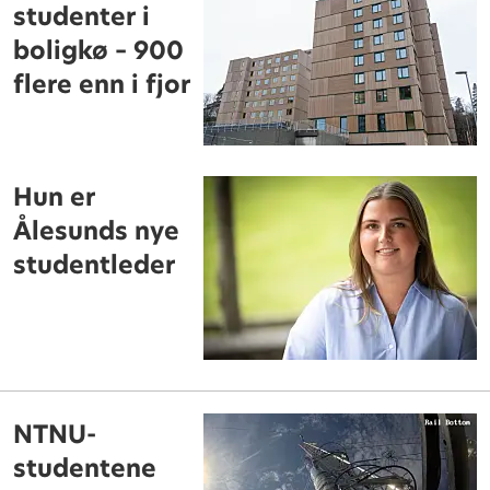
studenter i
boligkø – 900
flere enn i fjor
Hun er
Ålesunds nye
studentleder
NTNU-
studentene