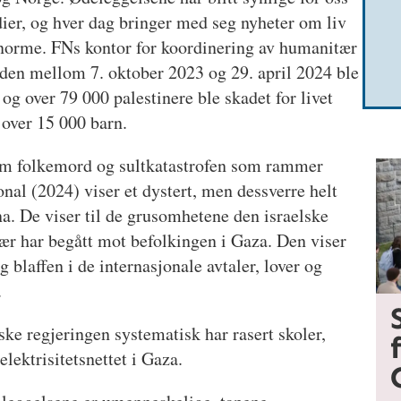
ier, og hver dag bringer med seg nyheter om liv
enorme. FNs kontor for koordinering av humanitær
oden mellom 7. oktober 2023 og 29. april 2024 ble
og over 79 000 palestinere ble skadet for livet
 over 15 000 barn.
 om folkemord og sultkatastrofen som rammer
al (2024) viser et dystert, men dessverre helt
ina. De viser til de grusomhetene den israelske
ær har begått mot befolkingen i Gaza. Den viser
ig blaffen i de internasjonale avtaler, lover og
.
ske regjeringen systematisk har rasert skoler,
elektrisitetsnettet i Gaza.