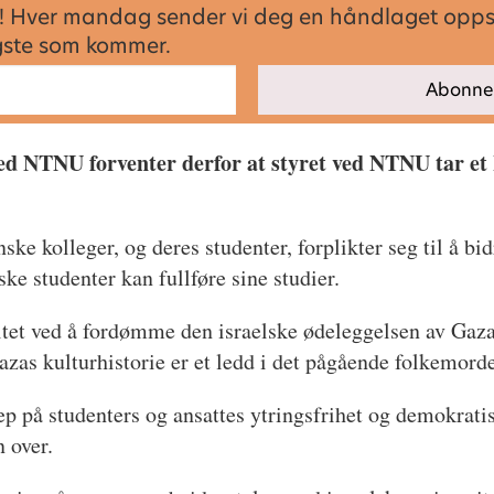
sen! Hver mandag sender vi deg en håndlaget opp
igste som kommer.
d NTNU forventer derfor at styret ved NTNU tar et k
ske kolleger, og deres studenter, forplikter seg til å bi
nske studenter kan fullføre sine studier.
itet ved å fordømme den israelske ødeleggelsen av Gaza
zas kulturhistorie er et ledd i det pågående folkemorde
 på studenters og ansattes ytringsfrihet og demokratis
 over.