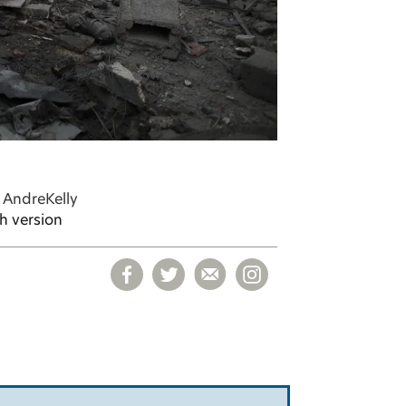
 Andre
Kelly
h version