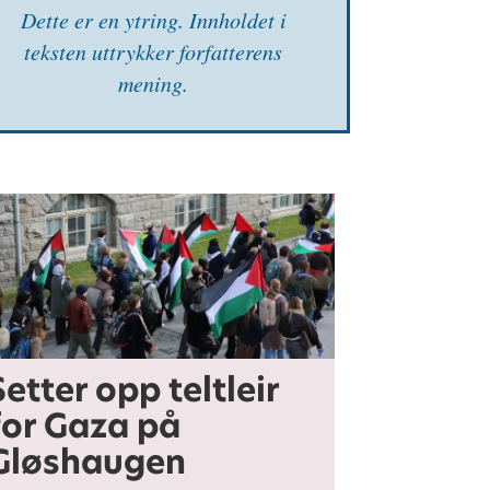
Dette er en ytring. Inn­holdet i
teksten uttrykker forfatterens
mening.
Setter opp teltleir
for Gaza på
Gløshaugen