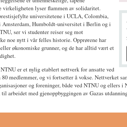
eleggelsene er umenneskelige, tapene
 virkeligheten lyser flammen av solidaritet.
 prestisjefylte universitetene i UCLA, Colombia,
 i Amsterdam, Humboldt-universitet i Berlin og i
NTNU, ser vi studenter reiser seg mot
ke noe nytt i vår felles historie. Opprørene har
e eller økonomiske grunner, og de har alltid vært et
dighet.
NTNU er et nylig etablert nettverk for ansatte ved
n 80 medlemmer, og vi fortsetter å vokse. Nettverket s
anisasjoner og foreninger, både ved NTNU og ellers i No
a til arbeidet med gjenoppbyggingen av Gazas utdanning