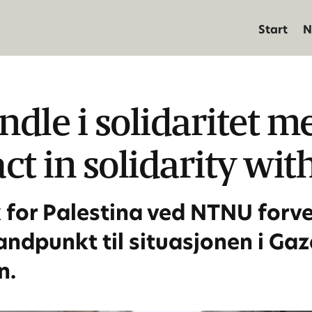
Start
N
le i solidaritet 
t in solidarity wit
for Palestina ved NTNU forven
andpunkt til situasjonen i Gaza
n.