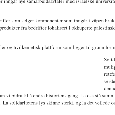
r inngår nye samarbeidsavtaler med israelske universit
fter som selger komponenter som inngår i våpen brukt
rodukter fra bedrifter lokalisert i okkuperte palestins
ler og hvilken etisk plattform som ligger til grunn for
Solid
mulig
.
rettf
verde
denn
an vi bidra til å endre historiens gang. La oss stå samm
La solidaritetens lys skinne sterkt, og la det veilede o