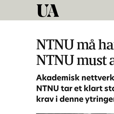
NTNU må hand
NTNU must ac
Akademisk nettverk 
NTNU tar et klart st
krav i denne ytringe