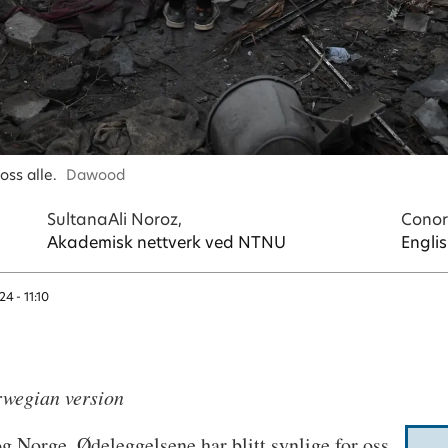
oss alle.
Dawood
Sultana
Ali Noroz,
Conor
Akademisk nettverk ved NTNU
Englis
24 - 11:10
rwegian version
og Norge. Ødeleggelsene har blitt synlige for oss