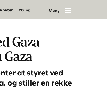
yheter
Ytring
med Gaza
h Gaza
ter at styret ved
, og stiller en rekke