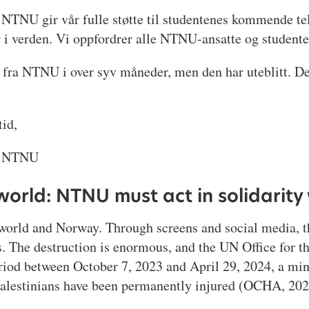
NTNU gir vår fulle støtte til studentenes kommende tel
i verden. Vi oppfordrer alle NTNU-ansatte og studenter t
t fra NTNU i over syv måneder, men den har uteblitt. De
id,
ed NTNU
 world: NTNU must act in solidarit
 world and Norway. Through screens and social media, t
s. The destruction is enormous, and the UN Office for 
eriod between October 7, 2023 and April 29, 2024, a mi
Palestinians have been permanently injured (OCHA, 202