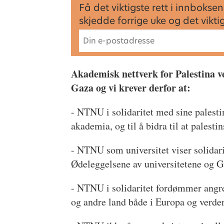
Få det viktigste rett i innbok
skjedde forrige uke og det vikt
Akademisk nettverk for Palestina ve
Gaza og vi krever derfor at:
- NTNU i solidaritet med sine palestin
akademia, og til å bidra til at palesti
- NTNU som universitet viser solidar
Ødeleggelsene av universitetene og Ga
- NTNU i solidaritet fordømmer angrep
og andre land både i Europa og verden