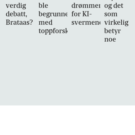
verdig
ble
drømmemålet
og det
debatt,
begrunnet
for KI-
som
Brataas?
med
svermene
virkelig
toppforskning
betyr
noe