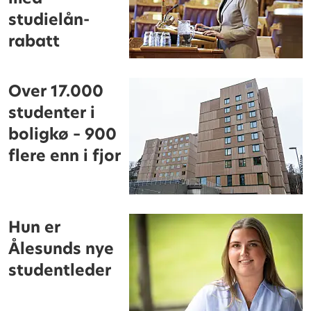
studielån-
rabatt
Over 17.000
studenter i
boligkø – 900
flere enn i fjor
Hun er
Ålesunds nye
studentleder