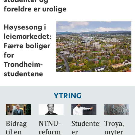
foreldre er urolige
Høysesong i
leiemarkedet:
Færre boliger
for
Trondheim-
studentene
YTRING
Bidrag
NTNU-
Studentene
Troya,
til en
reform
er
myter