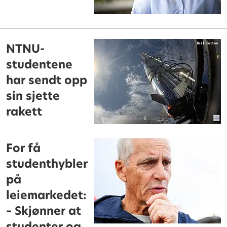
NTNU-
studentene
har sendt opp
sin sjette
rakett
For få
studenthybler
på
leiemarkedet:
– Skjønner at
studenter og