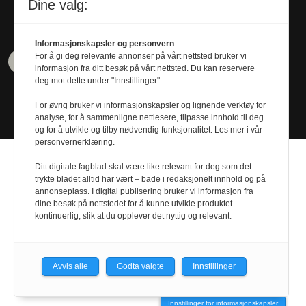
Tel. 480 55 655
Dine valg:
Informasjonskapsler og personvern
For å gi deg relevante annonser på vårt nettsted bruker vi
informasjon fra ditt besøk på vårt nettsted. Du kan reservere
deg mot dette under "Innstillinger".
For øvrig bruker vi informasjonskapsler og lignende verktøy for
analyse, for å sammenligne nettlesere, tilpasse innhold til deg
og for å utvikle og tilby nødvendig funksjonalitet. Les mer i vår
personvernerklæring.
Ditt digitale fagblad skal være like relevant for deg som det
trykte bladet alltid har vært – bade i redaksjonelt innhold og på
annonseplass. I digital publisering bruker vi informasjon fra
dine besøk på nettstedet for å kunne utvikle produktet
Design by
Nordström Design
- Powered by
kontinuerlig, slik at du opplever det nyttig og relevant.
Labrador CMS
Avvis alle
Godta valgte
Innstillinger
Innstillinger for informasjonskapsler