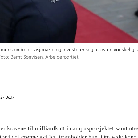
 mens andre er visjonære og investerer seg ut av en vanskelig si
Foto: Bernt Sønvisen, Arbeiderpartiet
2 - 06:17
 kravene til milliardkutt i campusprosjektet samt uts
or i det grønne skiftet, framholder hun. Om vedtakene bl