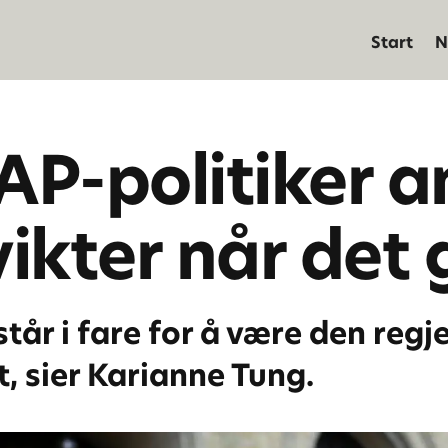
Start
N
 AP-politiker a
vikter når det 
står i fare for å være den reg
t, sier Karianne Tung.