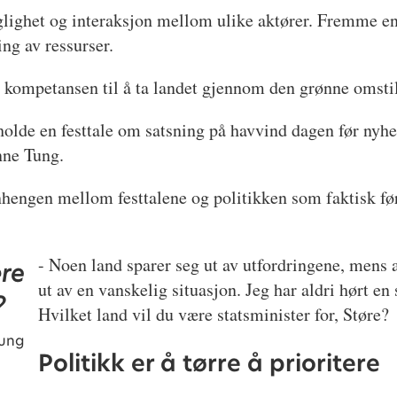
aglighet og interaksjon mellom ulike aktører. Fremme e
ng av ressurser.
e kompetansen til å ta landet gjennom den grønne omsti
 holde en festtale om satsning på havvind dagen før ny
anne Tung.
hengen mellom festtalene og politikken som faktisk før
- Noen land sparer seg ut av utfordringene, mens 
ære
ut av en vanskelig situasjon. Jeg har aldri hørt en 
?
Hvilket land vil du være statsminister for, Støre?
Tung
Politikk er å tørre å prioritere