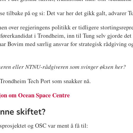
se tilbake på og si: Det var her det gikk galt, advarer T
over regjeringens politikk er tidligere stortingsrepres
ørerkandidat i Trondheim, inn til Tung selv gjorde det kl
ar Bovim med særlig ansvar for strategisk rådgiving o
tikeren eller NTNU-rådgiveren som svinger øksen her?
 i Trondheim Tech Port som snakker nå.
sjon om Ocean Space Centre
nne skiftet?
sprosjektet og OSC var ment å få til: