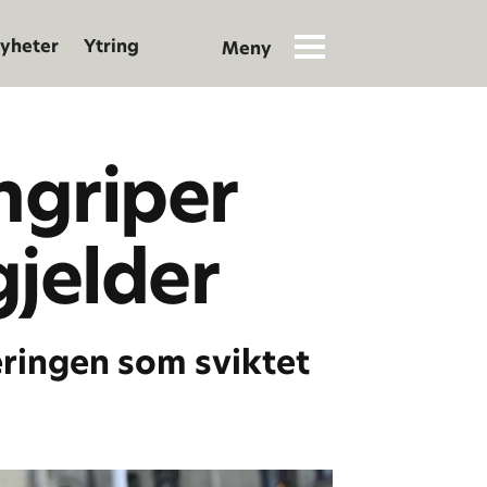
yheter
Ytring
ngriper
gjelder
jeringen som sviktet