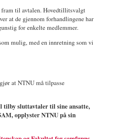
ram til avtalen. Hovedtillitsvalgt
er at de gjennom forhandlingene har
 gunstig for enkelte medlemmer.
le som mulig, med en innretning som vi
gjør at NTNU må tilpasse
tilby sluttavtaler til sine ansatte,
LOSAM, opplyster NTNU på sin
vitenskap og Fakultet for samfunns-