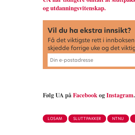
og utdanningsvitenskap.
Vil du ha ekstra innsikt?
Få det viktigste rett i innbok
skjedde forrige uke og det vikt
Følg UA på
Facebook
og
Instagram
LOSAM
SLUTTPAKKER
NTNU