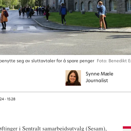
enytte seg av sluttavtaler for å spare penger
Foto: Benedikt E
Synne
Mæle
Journalist
24 - 15:28
røftinger i Sentralt samarbeidsutvalg (Sesam),