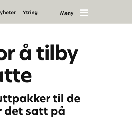
yheter
Ytring
r å tilby
atte
uttpakker til de
r det satt på