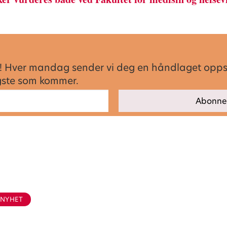
sen! Hver mandag sender vi deg en håndlaget opp
igste som kommer.
.
NYHET