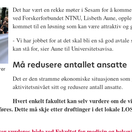
Det har vært en rekke møter i Sesam for å komme f
ved Forskerforbundet NTNU, Lisbeth Aune, opplev
kommet til en løsning som kan være attraktiv og
- Vi har jobbet for at det skal bli en så god avta
kan stå for, sier Aune til Universitetsavisa.
Må redusere antallet ansatte
rer
Det er den stramme økonomiske situasjonen som 
aktivitetsnivået sitt og redusere antall ansatte.
Hvert enkelt fakultet kan selv vurdere om de vil 
nføres. Dette må skje etter drøftinger i det lokale 
ker vurderes både ved Fakultet for medisin og helse