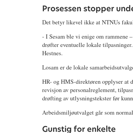
Prosessen stopper unde
Det betyr likevel ikke at NTNUs fakul
- I Sesam ble vi enige om rammene – 
drøfter eventuelle lokale tilpasninger
Hestnes.
Losam er de lokale samarbeidsutvalge
HR- og HMS-direktøren opplyser at d
revisjon av personalreglement, tilpas
drøfting av utlysningstekster før kun
Arbeidsmiljøutvalget går som normalt 
Gunstig for enkelte