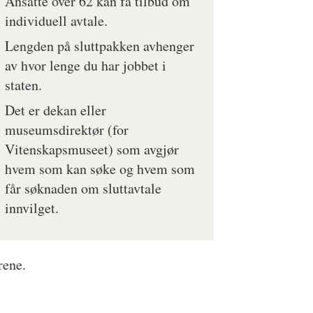
Ansatte over 62 kan få tilbud om
individuell avtale.
Lengden på sluttpakken avhenger
av hvor lenge du har jobbet i
staten.
Det er dekan eller
museumsdirektør (for
Vitenskapsmuseet) som avgjør
hvem som kan søke og hvem som
får søknaden om sluttavtale
innvilget.
rene.