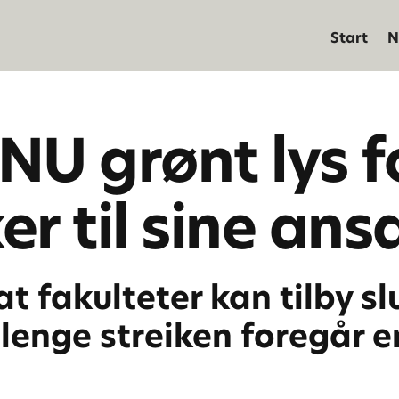
Start
N
NU grønt lys fo
er til sine ans
t fakulteter kan tilby sl
lenge streiken foregår e